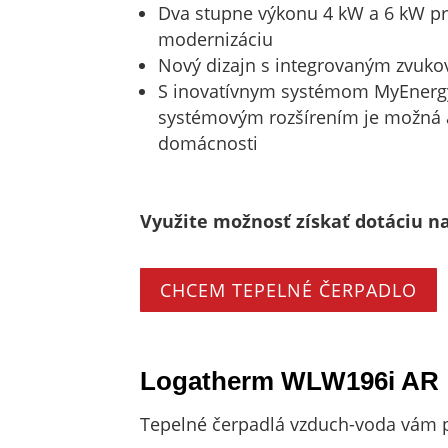
Dva stupne výkonu 4 kW a 6 kW pr
modernizáciu
Nový dizajn s integrovaným zvuko
S inovatívnym systémom MyEnergy
systémovým rozšírením je možná až
domácnosti
Využite možnosť získať dotáciu na
CHCEM TEPELNÉ ČERPADLO
Logatherm WLW196i AR
Tepelné čerpadlá vzduch-voda vám p