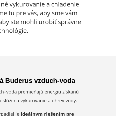
nné vykurovanie a chladenie
me tu pre vás, aby sme vám
aby ste mohli urobiť správne
chnológie.
lá Buderus vzduch-voda
ch–voda premieňajú energiu získanú
o slúži na vykurovanie a ohrev vody.
rpadiel je
ideálnym riešením pre