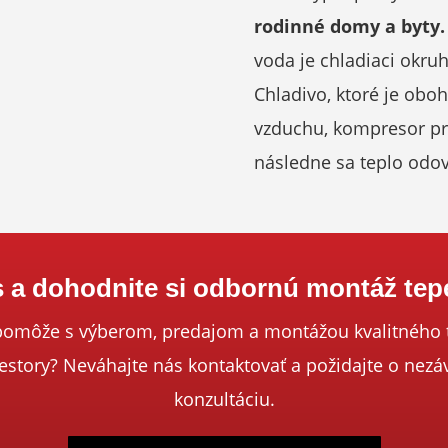
rodinné domy a byty.
voda je chladiaci okruh
Chladivo, ktoré je obo
vzduchu, kompresor pru
následne sa teplo odo
s a dohodnite si odbornú montáž tep
pomôže s výberom, predajom a montážou kvalitného 
story? Neváhajte nás kontaktovať a požidajte o nez
konzultáciu.