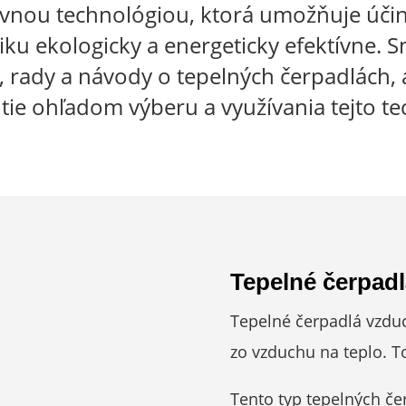
ívnou technológiou, ktorá umožňuje úči
u ekologicky a energeticky efektívne. S
e, rady a návody o tepelných čerpadlách, 
ie ohľadom výberu a využívania tejto te
Tepelné čerpad
Tepelné čerpadlá vzdu
zo vzduchu na teplo. T
Tento typ tepelných če