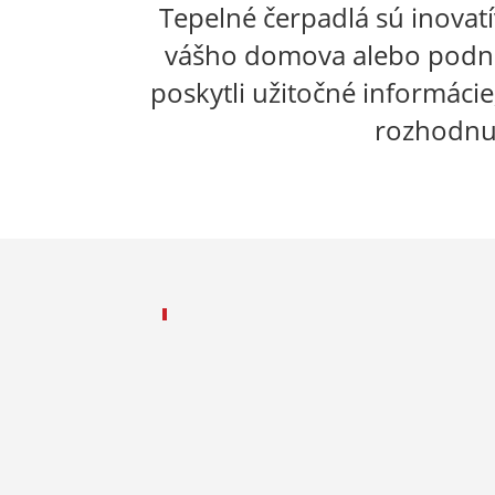
Tepelné čerpadlá sú inovat
vášho domova alebo podnik
poskytli užitočné informáci
rozhodnut