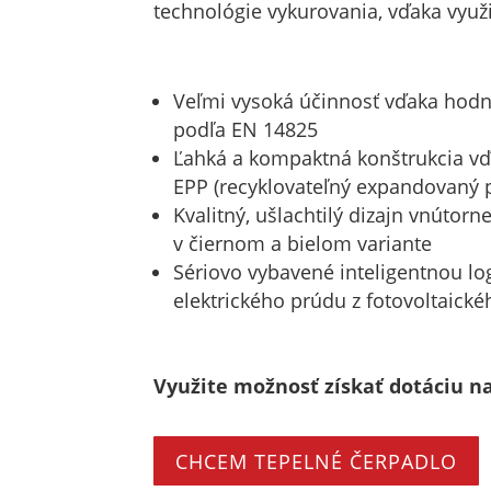
technológie vykurovania, vďaka využi
Veľmi vysoká účinnosť vďaka hod
podľa EN 14825
Ľahká a kompaktná konštrukcia vď
EPP (recyklovateľný expandovaný 
Kvalitný, ušlachtilý dizajn vnútorn
v čiernom a bielom variante
Sériovo vybavené inteligentnou lo
elektrického prúdu z fotovoltaické
Využite možnosť získať dotáciu na
CHCEM TEPELNÉ ČERPADLO