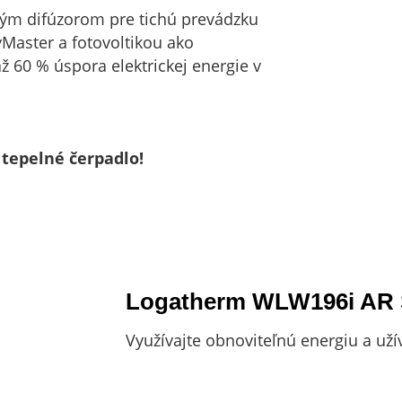
vým difúzorom pre tichú prevádzku
aster a fotovoltikou ako
 60 % úspora elektrickej energie v
 tepelné čerpadlo!
Logatherm WLW196i AR
Využívajte obnoviteľnú energiu a uží