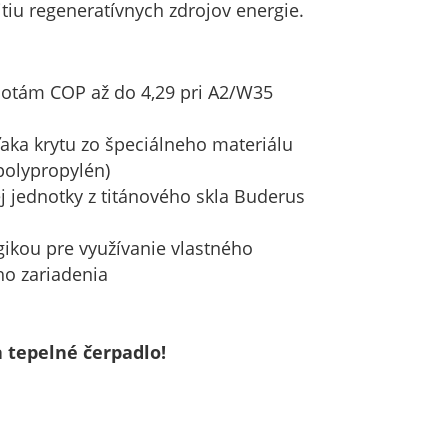
tiu regeneratívnych zdrojov energie.
notám COP až do 4,29 pri A2/W35
aka krytu zo špeciálneho materiálu
polypropylén)
ej jednotky z titánového skla Buderus
gikou pre využívanie vlastného
ho zariadenia
 tepelné čerpadlo!