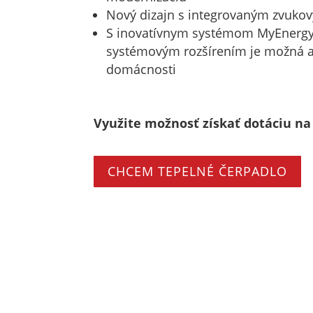
Nový dizajn s integrovaným zvuko
S inovatívnym systémom MyEnergyM
systémovým rozšírením je možná až
domácnosti
Využite možnosť získať dotáciu na
CHCEM TEPELNÉ ČERPADLO